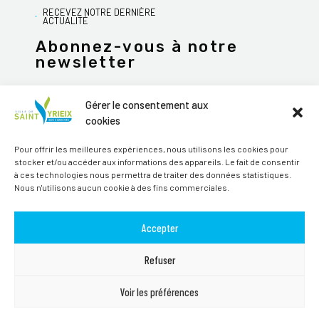
RECEVEZ NOTRE DERNIÈRE
ACTUALITÉ
Abonnez-vous à notre
newsletter
Gérer le consentement aux
cookies
JE M'ABONNE
Pour offrir les meilleures expériences, nous utilisons les cookies pour
stocker et/ou accéder aux informations des appareils. Le fait de consentir
Alternative:
à ces technologies nous permettra de traiter des données statistiques.
Nous n'utilisons aucun cookie à des fins commerciales.
Suivez-nous sur les réseaux sociaux
Accepter
Refuser
Voir les préférences
TOUS DROITS RÉSERVÉS SAINT-YRIEIX-SUR-CHARENTE © 2026 | SITE
PAR
MAGINEO