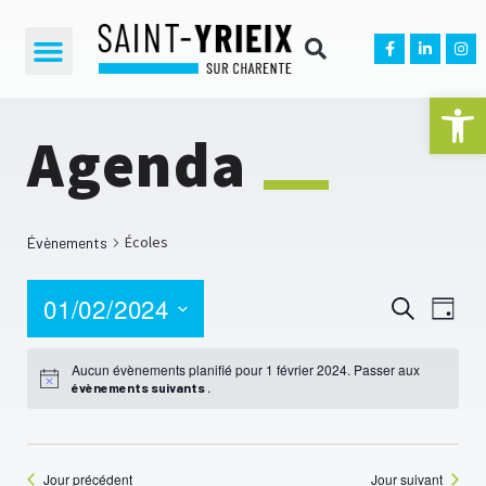
Ouvrir la 
Agenda
Écoles
Évènements
01/02/2024
NA
Reche
Recherche
Jour
D
Sélectionnez
et
une
Aucun évènements planifié pour 1 février 2024. Passer aux
V
date.
.
évènements suivants
navig
É
de
Jour précédent
Jour suivant