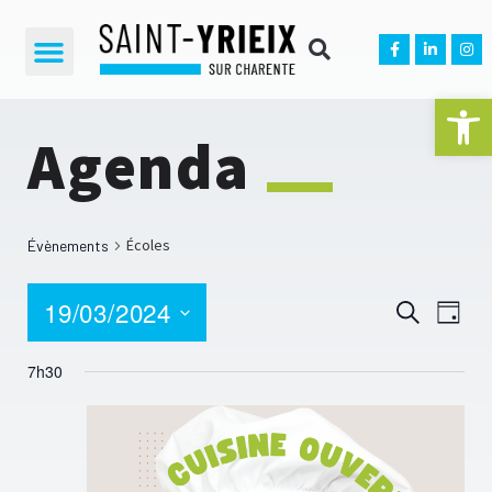
Ouvrir la 
Agenda
Écoles
Évènements
19/03/2024
NA
Reche
Recherche
Jour
D
Sélectionnez
et
une
7h30
V
date.
navig
É
de