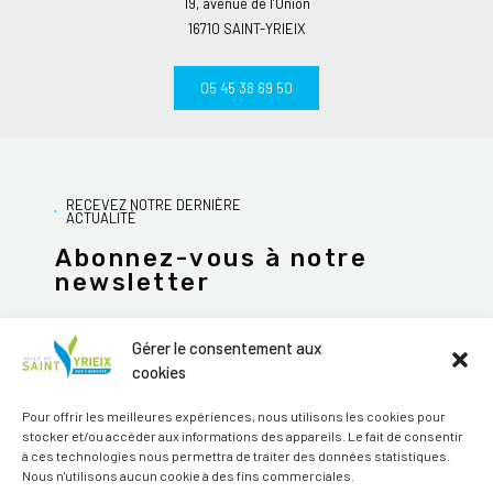
19, avenue de l’Union
16710 SAINT-YRIEIX
05 45 38 69 50
RECEVEZ NOTRE DERNIÈRE
ACTUALITÉ
Abonnez-vous à notre
newsletter
Gérer le consentement aux
cookies
JE M'ABONNE
Pour offrir les meilleures expériences, nous utilisons les cookies pour
stocker et/ou accéder aux informations des appareils. Le fait de consentir
Alternative:
à ces technologies nous permettra de traiter des données statistiques.
Nous n'utilisons aucun cookie à des fins commerciales.