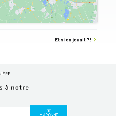
Et si on jouait ?!
NIÈRE
s à notre
JE
M'ABONNE