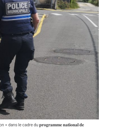
cadre du 𝐩𝐫𝐨𝐠𝐫𝐚𝐦𝐦𝐞 𝐧𝐚𝐭𝐢𝐨𝐧𝐚𝐥 𝐝𝐞