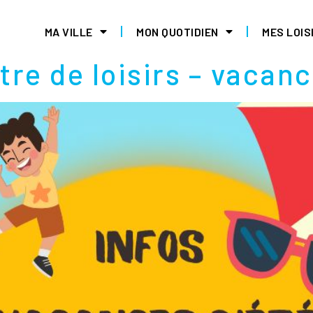
N QUOTIDIEN
MA VILLE
MON QUOTIDIEN
MES LOIS
re de loisirs – vacanc