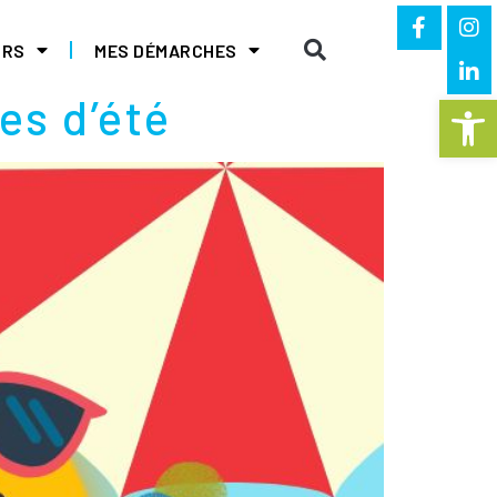
IRS
MES DÉMARCHES
es d’été
Ouvrir la 