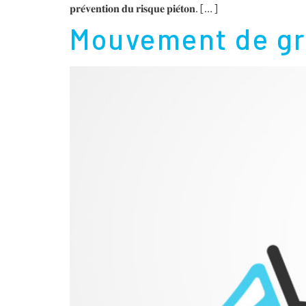
𝐩𝐫𝐞́𝐯𝐞𝐧𝐭𝐢𝐨𝐧 𝐝𝐮 𝐫𝐢𝐬𝐪𝐮𝐞 𝐩𝐢𝐞́𝐭𝐨𝐧. […]
Mouvement de gr